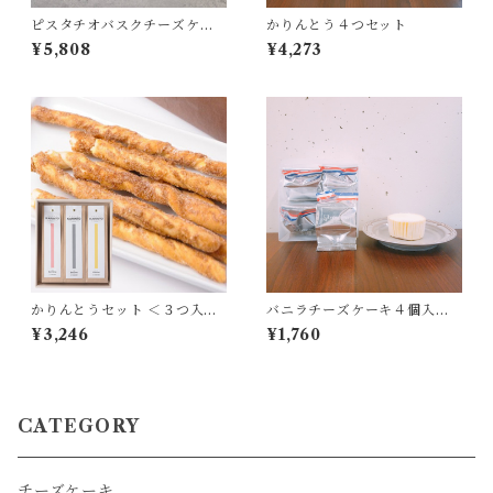
ピスタチオバスクチーズケー
かりんとう４つセット
キ
¥5,808
¥4,273
かりんとうセット ＜３つ入り
バニラチーズケーキ４個入り
＞
[冷凍品]
¥3,246
¥1,760
CATEGORY
チーズケーキ