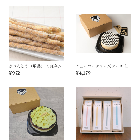
かりんとう（単品） ＜紅茶＞
ニューヨークチーズケーキ [冷
凍品]
¥972
¥4,179