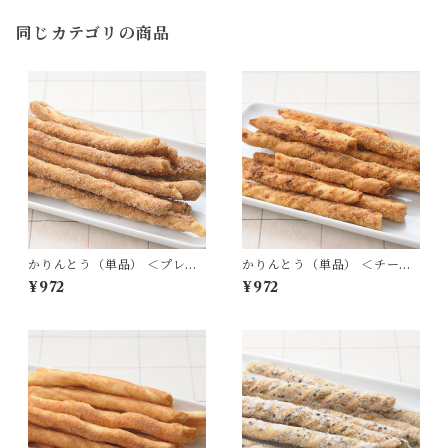
同じカテゴリの商品
かりんとう（単品） ＜プレー
かりんとう（単品） ＜チーズ
ン＞
＞
¥972
¥972