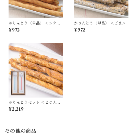
かりんとう（単品） ＜シナモ
かりんとう（単品） ＜ごま＞
ン＞
¥972
¥972
かりんとうセット ＜２つ入り
＞
¥2,219
その他の商品